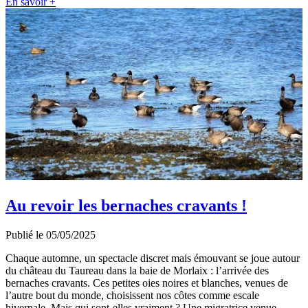
En savoir +
Au revoir les bernaches cravants !
Publié le 05/05/2025
Chaque automne, un spectacle discret mais émouvant se joue autour
du château du Taureau dans la baie de Morlaix : l’arrivée des
bernaches cravants. Ces petites oies noires et blanches, venues de
l’autre bout du monde, choisissent nos côtes comme escale
hivernale. Mais qui sont-elles vraiment ? Une migratrice venue…