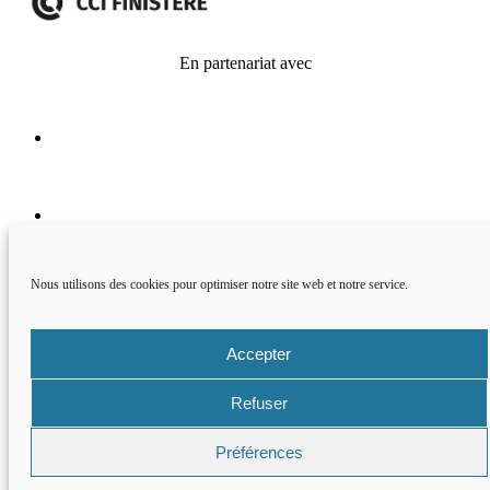
En partenariat avec
2026 © Le Château du Taureau
-
Mentions légales
-
Politique de
confidentialité
-
Conditions Générales de Vente
Nous utilisons des cookies pour optimiser notre site web et notre service.
Accepter
Refuser
Préférences